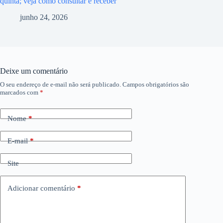
quinta; veja como consultar e receber
junho 24, 2026
Deixe um comentário
O seu endereço de e-mail não será publicado.
Campos obrigatórios são
marcados com
*
Nome
*
E-mail
*
Site
Adicionar comentário
*