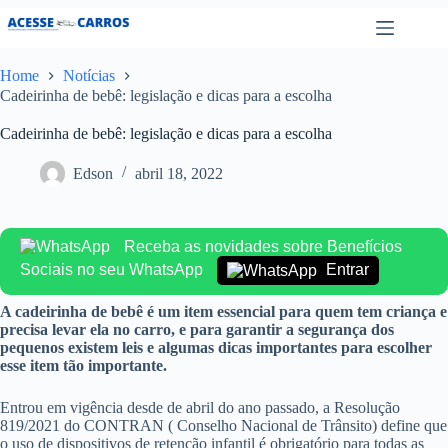
Pular
para
o
conteúdo
Home
Notícias
Cadeirinha de bebê: legislação e dicas para a escolha
Cadeirinha de bebê: legislação e dicas para a escolha
Edson
abril 18, 2022
Receba as novidades sobre Benefícios
Sociais no seu WhatsApp
Entrar
A cadeirinha de bebê é um item essencial para quem tem criança e
precisa levar ela no carro, e para garantir a segurança dos
pequenos existem leis e algumas dicas importantes para escolher
esse item tão importante.
Entrou em vigência desde de abril do ano passado, a Resolução
819/2021 do CONTRAN ( Conselho Nacional de Trânsito) define que
o uso de dispositivos de retenção infantil é obrigatório para todas as