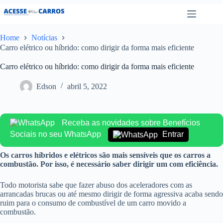
Pular
para
o
conteúdo
Home
Notícias
Carro elétrico ou híbrido: como dirigir da forma mais eficiente
Carro elétrico ou híbrido: como dirigir da forma mais eficiente
Edson
abril 5, 2022
Receba as novidades sobre Benefícios
Sociais no seu WhatsApp
Entrar
Os carros híbridos e elétricos são mais sensíveis que os carros a
combustão. Por isso, é necessário saber dirigir um com eficiência.
Todo motorista sabe que fazer abuso dos aceleradores com as
arrancadas brucas ou até mesmo dirigir de forma agressiva acaba sendo
ruim para o consumo de combustível de um carro movido a
combustão.