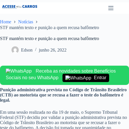
Pular
para
o
conteúdo
Home
Notícias
STF mantém texto e punição a quem recusa bafômetro
STF mantém texto e punição a quem recusa bafômetro
Edson
junho 26, 2022
Receba as novidades sobre Benefícios
Sociais no seu WhatsApp
Entrar
Punição administrativa prevista no Código de Trânsito Brasileiro
(CTB) ao motorista que se recusa a fazer o teste do bafômetro é
legal.
Em uma sessão realizada no dia 19 de maio, o Supremo Tribunal
Federal (STF) decidiu por validar a punição administrativa prevista no
Código de Trânsito Brasileiro ao motorista que se recusar a fazer o
teste do bafômetro. A decisão foi tomada por unanimidade no