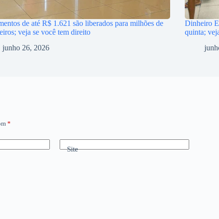
entos de até R$ 1.621 são liberados para milhões de
Dinheiro E
leiros; veja se você tem direito
quinta; vej
junho 26, 2026
junh
com
*
Site